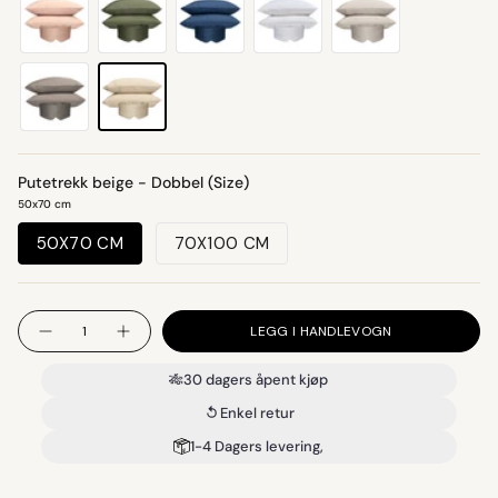
myk-
skogsgronn
marinebla
hvit
gra
rosa
beige
dyp-
gra
Putetrekk beige - Dobbel (Size)
50x70 cm
50X70 CM
70X100 CM
Antall
LEGG I HANDLEVOGN
🎋
30 dagers åpent kjøp
Enkel retur
1-4 Dagers levering,