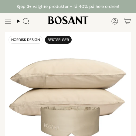
Kjøp 3+ valgfrie produkter - få 40% på hele ordren!
NORDISK DESIGN
BESTSELGER