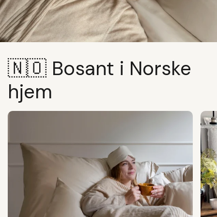
🇳🇴 Bosant i Norske
hjem