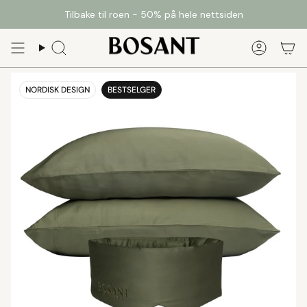
Tilbake til roen - 50% på hele nettsiden
NORDISK DESIGN
BESTSELGER