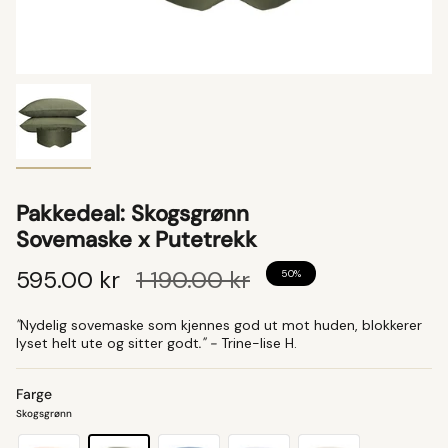
Pakkedeal: Skogsgrønn
Sovemaske x Putetrekk
595.00 kr
1 190.00 kr
50%
"
Nydelig sovemaske som kjennes god ut mot huden, blokkerer
lyset helt ute og sitter godt
." -
Trine-lise H.
Farge
Skogsgrønn