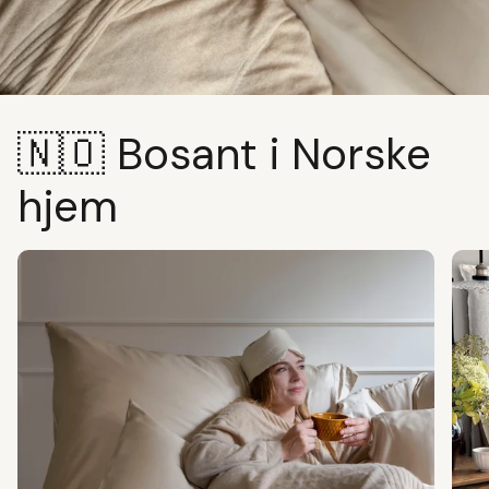
🇳🇴 Bosant i Norske
hjem