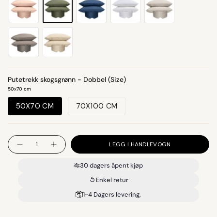
skogsgronn
myk-
marinebla
hvit
gra
rosa
dyp-
beige
gra
Putetrekk skogsgrønn - Dobbel (Size)
50x70 cm
50X70 CM
70X100 CM
Antall
LEGG I HANDLEVOGN
🎋
30 dagers åpent kjøp
Enkel retur
1-4 Dagers levering,