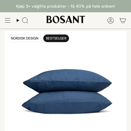
Kjøp 3+ valgfrie produkter - få 40% på hele ordren!
NORDISK DESIGN
BESTSELGER