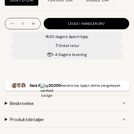
Antall
LEGG I HANDLEKURV
🎋
30 dagers åpent kjøp
Enkel retur
1-4 Dagers levering
Sara E
og
20,000+
andre har kjøpt dette sengetøyet.
Beskrivelse
Produktdetaljer