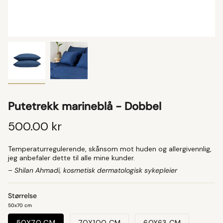
Putetrekk marineblå - Dobbel
500.00 kr
Temperaturregulerende, skånsom mot huden og allergivennlig,
jeg anbefaler dette til alle mine kunder.
–
Shilan Ahmadi, kosmetisk dermatologisk sykepleier
Størrelse
50x70 cm
50X70 CM
70X100 CM
60X63 CM